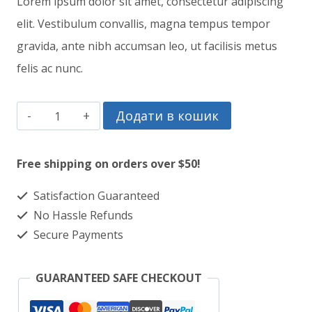
Lorem ipsum dolor sit amet, consectetur adipiscing
elit. Vestibulum convallis, magna tempus tempor
gravida, ante nibh accumsan leo, ut facilisis metus
felis ac nunc.
I
Додати в кошик
see
you
Free shipping on orders over $50!
кількість
Satisfaction Guaranteed
No Hassle Refunds
Secure Payments
GUARANTEED SAFE CHECKOUT