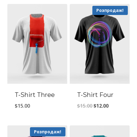
Розпродаж!
T-Shirt Three
T-Shirt Four
Оригінальна
Поточна
$
15.00
$
15.00
$
12.00
ціна:
ціна:
$15.00.
$12.00.
Розпродаж!