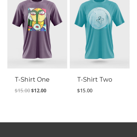
T-Shirt One
T-Shirt Two
Оригінальна
Поточна
$
15.00
$
12.00
$
15.00
ціна:
ціна:
$15.00.
$12.00.