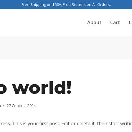
Free Shipping on $50+, Free Returns on All Orders.
About
Cart
C
o world!
m
27 Серпня, 2024
s. This is your first post. Edit or delete it, then start writi