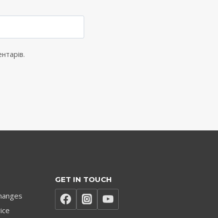
ентарів.
GET IN TOUCH
hanges
ice