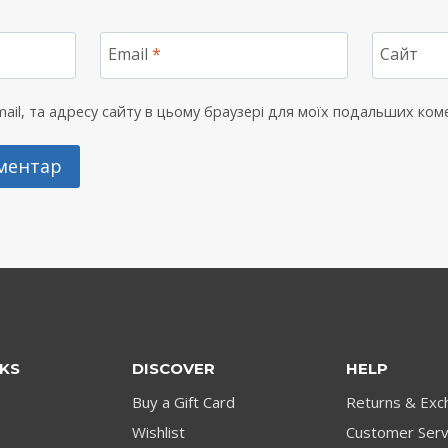
Email
*
Сайт
-mail, та адресу сайту в цьому браузері для моїх подальших ком
NKS
DISCOVER
HELP
Buy a Gift Card
Returns & Exc
Wishlist
Customer Serv