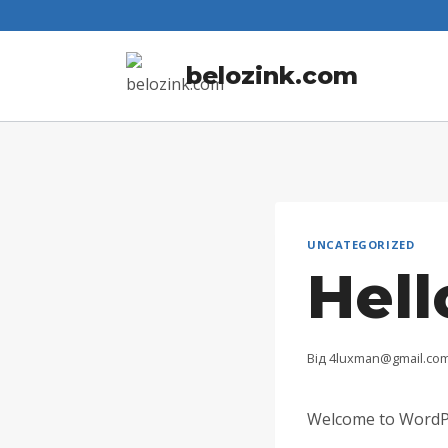
Перейти
до
belozink.com
вмісту
UNCATEGORIZED
Hell
Від
4luxman@gmail.co
Welcome to WordPres